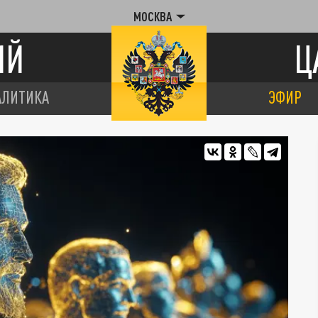
МОСКВА
ИЙ
Ц
АЛИТИКА
ЭФИР