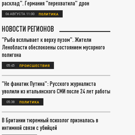
расклад". Германия "перехватила" дрон
06 АВГУСТА 11:00
ПОЛИТИКА
НОВОСТИ РЕГИОНОВ
"Рыба всплывает к верху пузом". Жители
Ленобласти обеспокоены состоянием мусорного
полигона
05:45
ПРОИСШЕСТВИЯ
"Не фанатик Путина": Русского журналиста
уволили из итальянского СМИ после 24 лет работы
05:38
ПОЛИТИКА
В Британии тюремный психолог призналась в
интимной связи с убийцей