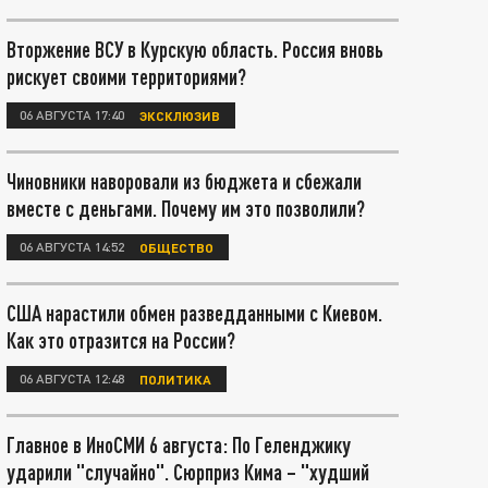
Вторжение ВСУ в Курскую область. Россия вновь
рискует своими территориями?
06 АВГУСТА 17:40
ЭКСКЛЮЗИВ
Чиновники наворовали из бюджета и сбежали
вместе с деньгами. Почему им это позволили?
06 АВГУСТА 14:52
ОБЩЕСТВО
США нарастили обмен разведданными с Киевом.
Как это отразится на России?
06 АВГУСТА 12:48
ПОЛИТИКА
Главное в ИноСМИ 6 августа: По Геленджику
ударили "случайно". Сюрприз Кима – "худший