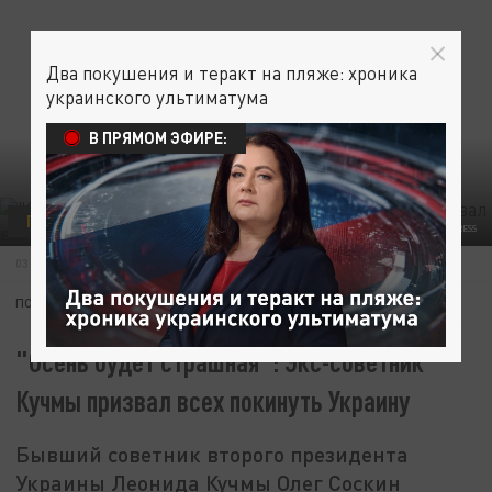
Два покушения и теракт на пляже: хроника
украинского ультиматума
В ПРЯМОМ ЭФИРЕ:
ПОЛИТИКА
УКРАИНА
LEV RADIN/KEYSTONE PRESS AGENCY/GLOBALLOOKPRESS
03 ИЮЛЯ 20:01
ПОДПИШИТЕСЬ:
"Осень будет страшная": Экс-советник
Кучмы призвал всех покинуть Украину
Бывший советник второго президента
Украины Леонида Кучмы Олег Соскин