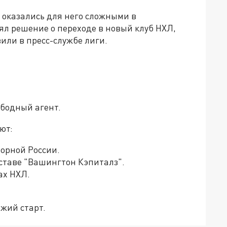
а оказались для него сложными в
ял решение о переходе в новый клуб НХЛ,
вили в пресс-службе лиги.
ободный агент.
ют:
борной России.
оставе "Вашингтон Кэпиталз".
ах НХЛ.
ежий старт.