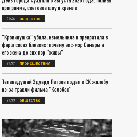
День города Суздаля 8 августа 2026 года: полная
программа, световое шоу в кремле
21:46
ОБЩЕСТВО
"Кровинушка" убила, измельчила и превратила в
фарш своих близких: почему экс-мэр Самары и
его жена до сих пор "живы"
21:37
ПРОИСШЕСТВИЯ
Телеведущий Эдуард Петров подал в СК жалобу
из-за травли фильма "Колобок"
21:33
ОБЩЕСТВО