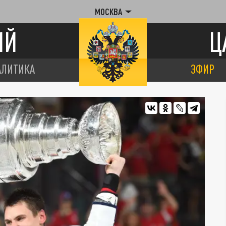
МОСКВА
ИЙ
Ц
АЛИТИКА
ЭФИР