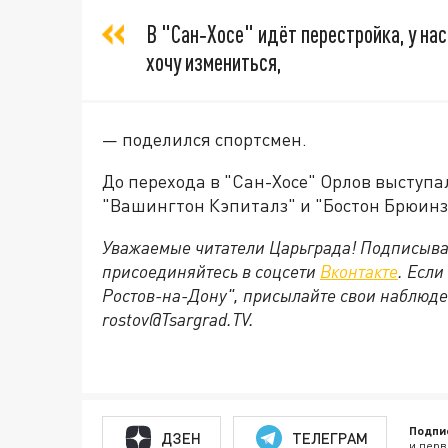
В "Сан‑Хосе" идёт перестройка, у на
хочу измениться,
— поделился спортсмен.
До перехода в "Сан-Хосе" Орлов выступал
"Вашингтон Кэпиталз" и "Бостон Брюинз
Уважаемые читатели Царьграда! Подписыва
присоединяйтесь в соцсети
Вконтакте
. Если
Ростов-на-Дону", присылайте свои наблюде
rostov@Tsargrad.ТV.
Подпи
ДЗЕН
ТЕЛЕГРАМ
и перв