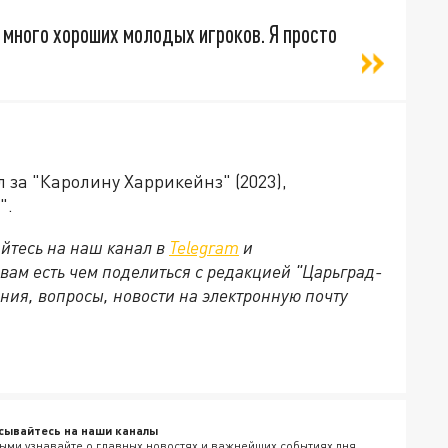
с много хороших молодых игроков. Я просто
 за "Каролину Харрикейнз" (2023),
".
йтесь на наш канал в
Telegram
и
 вам есть чем поделиться с редакцией "Царьград-
ния, вопросы, новости на электронную почту
сывайтесь на наши каналы
ыми узнавайте о главных новостях и важнейших событиях дня.