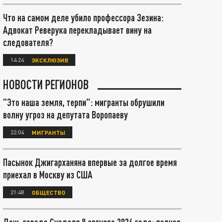
Что на самом деле убило профессора Зезина:
Адвокат Реверука перекладывает вину на
следователя?
14:24
ЭКСКЛЮЗИВ
НОВОСТИ РЕГИОНОВ
"Это наша земля, терпи": мигранты обрушили
волну угроз на депутата Воропаеву
22:04
МИГРАНТЫ
Пасынок Джигарханяна впервые за долгое время
приехал в Москву из США
21:48
ОБЩЕСТВО