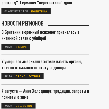
расклад". Германия "перехватила" дрон
06 АВГУСТА 11:00
ПОЛИТИКА
НОВОСТИ РЕГИОНОВ
В Британии тюремный психолог призналась в
интимной связи с убийцей
05:28
В МИРЕ
У умершего американца хотели изъять органы,
хотя он отказался от статуса донора
05:14
ПРОИСШЕСТВИЯ
7 августа — Анна Холодница: традиции, запреты и
приметы о зиме
05:08
ОБЩЕСТВО