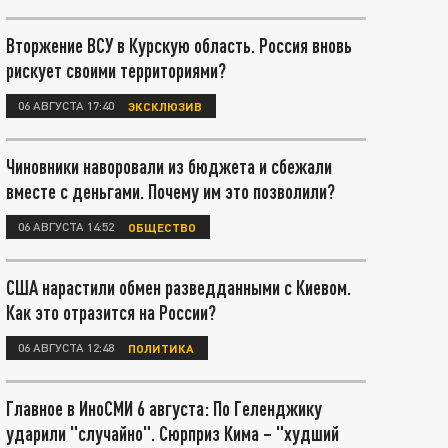
Вторжение ВСУ в Курскую область. Россия вновь
рискует своими территориями?
06 АВГУСТА 17:40
ЭКСКЛЮЗИВ
Чиновники наворовали из бюджета и сбежали
вместе с деньгами. Почему им это позволили?
06 АВГУСТА 14:52
ОБЩЕСТВО
США нарастили обмен разведданными с Киевом.
Как это отразится на России?
06 АВГУСТА 12:48
ПОЛИТИКА
Главное в ИноСМИ 6 августа: По Геленджику
ударили "случайно". Сюрприз Кима – "худший