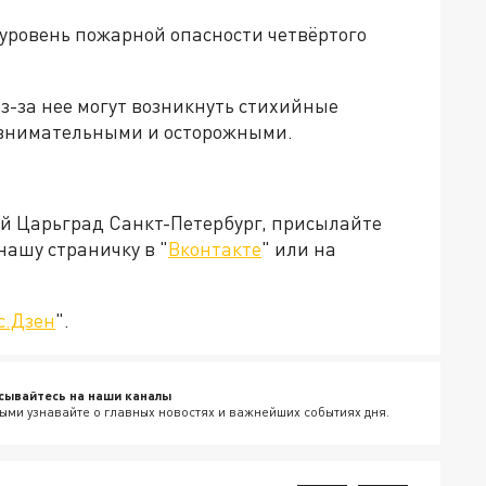
н уровень пожарной опасности четвёртого
из-за нее могут возникнуть стихийные
 внимательными и осторожными.
ей Царьград Санкт-Петербург, присылайте
нашу страничку в "
Вконтакте
" или на
с.Дзен
".
сывайтесь на наши каналы
ыми узнавайте о главных новостях и важнейших событиях дня.