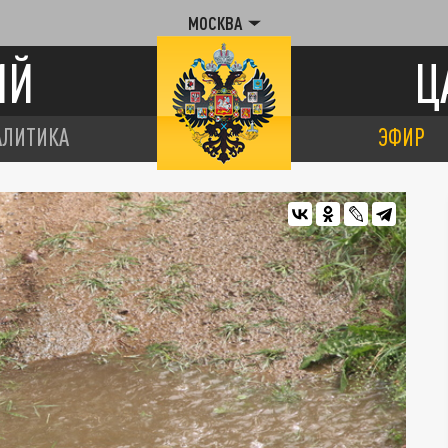
МОСКВА
ИЙ
Ц
АЛИТИКА
ЭФИР