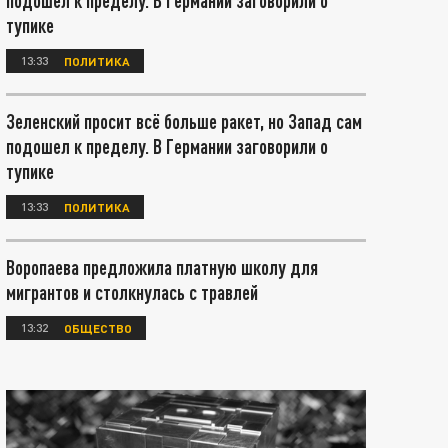
подошел к пределу. В Германии заговорили о
тупике
13:33
ПОЛИТИКА
Зеленский просит всё больше ракет, но Запад сам
подошел к пределу. В Германии заговорили о
тупике
13:33
ПОЛИТИКА
Воропаева предложила платную школу для
мигрантов и столкнулась с травлей
13:32
ОБЩЕСТВО