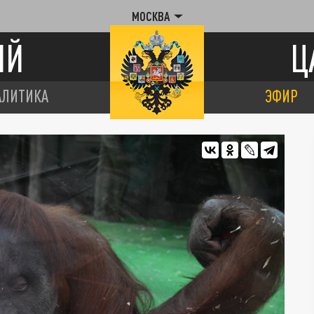
МОСКВА
ИЙ
Ц
АЛИТИКА
ЭФИР