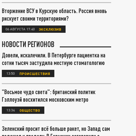
Вторжение ВСУ в Курскую область. Россия вновь
рискует своими территориями?
06 АВГУСТА 17:40
ЭКСКЛЮЗИВ
НОВОСТИ РЕГИОНОВ
Довели, искалечили. В Петербурге пациентка на
сотни тысяч застудила местную стоматологию
13:50
ПРОИСШЕСТВИЯ
"Восьмое чудо света": британский политик
Гэллоуэй восхитился московским метро
13:34
ОБЩЕСТВО
Зеленский просит всё больше ракет, но Запад сам