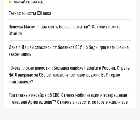
ЧИТАЙТЕ ТАКЖЕ:
Технофашисты XXI века
Оплеуха Маску. "Пора снять белые перчатки": Как уничтожить
Starlink
Даня с Дашей спаслись от боевиков ВСУ. Но беды для малышей не
закончились
"Очень плохие новости": Большая ошибка Palantir в России. Страны
НАТО впервые за СВО остановили поставки оружия. ВСУ теряют
приграничье?
Три главных инсайда об СВО. Отмена мобилизации и возвращение
"генерала Армагеддона"? Отличные новости, которые ждали все