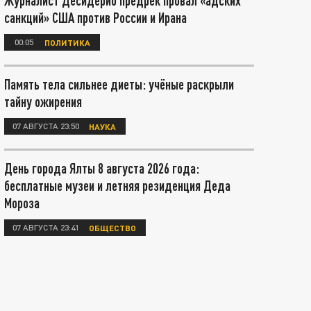
Журналист Десидерио предрёк провал «адских
санкций» США против России и Ирана
00:05
ПОЛИТИКА
Память тела сильнее диеты: учёные раскрыли
тайну ожирения
07 АВГУСТА 23:50
НАУКА
День города Ялты 8 августа 2026 года:
бесплатные музеи и летняя резиденция Деда
Мороза
07 АВГУСТА 23:41
ОБЩЕСТВО