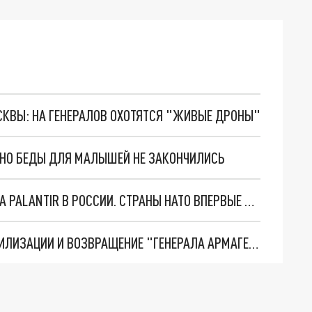
ОСКВЫ: НА ГЕНЕРАЛОВ ОХОТЯТСЯ "ЖИВЫЕ ДРОНЫ"
. НО БЕДЫ ДЛЯ МАЛЫШЕЙ НЕ ЗАКОНЧИЛИСЬ
"ОЧЕНЬ ПЛОХИЕ НОВОСТИ": БОЛЬШАЯ ОШИБКА PALANTIR В РОССИИ. СТРАНЫ НАТО ВПЕРВЫЕ ЗА СВО ОСТАНОВИЛИ ПОСТАВКИ ОРУЖИЯ. ВСУ ТЕРЯЮТ ПРИГРАНИЧЬЕ?
ТРИ ГЛАВНЫХ ИНСАЙДА ОБ СВО. ОТМЕНА МОБИЛИЗАЦИИ И ВОЗВРАЩЕНИЕ "ГЕНЕРАЛА АРМАГЕДДОНА"? ОТЛИЧНЫЕ НОВОСТИ, КОТОРЫЕ ЖДАЛИ ВСЕ