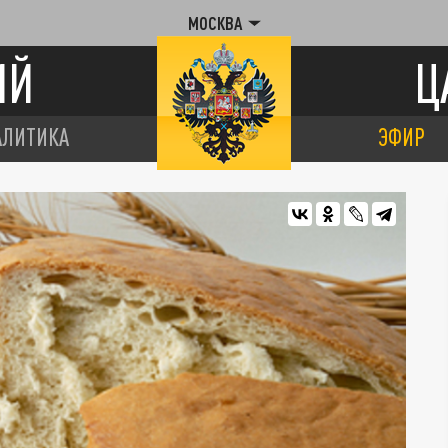
МОСКВА
ИЙ
Ц
АЛИТИКА
ЭФИР