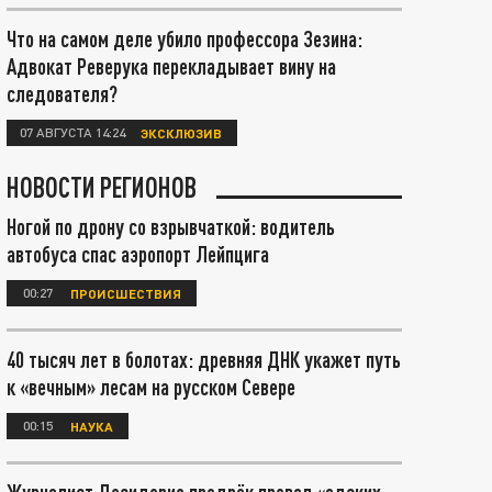
Что на самом деле убило профессора Зезина:
Адвокат Реверука перекладывает вину на
следователя?
07 АВГУСТА 14:24
ЭКСКЛЮЗИВ
НОВОСТИ РЕГИОНОВ
Ногой по дрону со взрывчаткой: водитель
автобуса спас аэропорт Лейпцига
00:27
ПРОИСШЕСТВИЯ
40 тысяч лет в болотах: древняя ДНК укажет путь
к «вечным» лесам на русском Севере
00:15
НАУКА