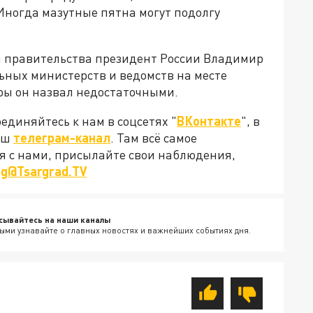
. Иногда мазутные пятна могут подолгу
ми правительства президент России Владимир
ьных министерств и ведомств на месте
ры он назвал недостаточными.
диняйтесь к нам в соцсетях "
ВКонтакте
", в
наш
телеграм-канал
. Там всё самое
ся с нами, присылайте свои наблюдения,
ug@Tsargrad.TV
сывайтесь на наши каналы
ыми узнавайте о главных новостях и важнейших событиях дня.