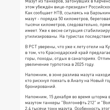
Мазут из танкеров, затонувших в Керченс
этом убеждён вице-президент Российско
Как сообщает НТВ, ссылаясь на Барзыкин
мазут - порядка 50 километров, берегова
тысячи километров, следовательно, прям
имеет. Уже к весне ситуация стабилизир
утилизированы. На туристах последстви
В РСТ уверены, что уже к лету отели на 
в том, что Краснодарский край предлагае
горы, походы, отдых в санаториях. Отп
увеличение турпотока в 2025 году.
Напомним, в зоне разлива мазута наход
кто рискнул поехать в Анапу на Новый го
бронирований.
Напомним, 15 декабря во время шторма 
мазутом танкеры "Волгонефть 212" и "Вол
2,4 тысячи тонн мазута. Особенность это