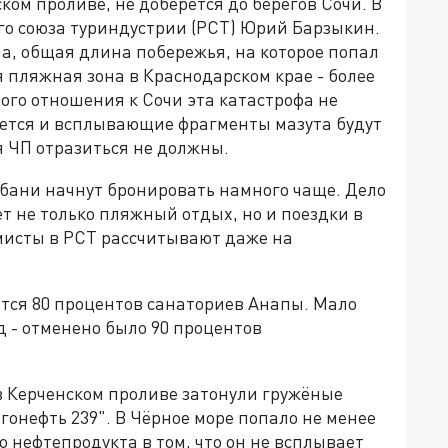
ком проливе, не доберётся до берегов Сочи. В
го союза туриндустрии (РСТ) Юрий Барзыкин.
а, общая длина побережья, на которое попал
я пляжная зона в Краснодарском крае - более
ого отношения к Сочи эта катастрофа не
уется и всплывающие фрагменты мазута будут
я ЧП отразиться не должны.
Кубани начнут бронировать намного чаще. Дело
т не только пляжный отдых, но и поездки в
имисты в РСТ рассчитывают даже на
ится 80 процентов санаториев Анапы. Мало
д - отменено было 90 процентов
в Керченском проливе затонули гружёные
гонефть 239". В Чёрное море попало не менее
го нефтепродукта в том, что он не всплывает