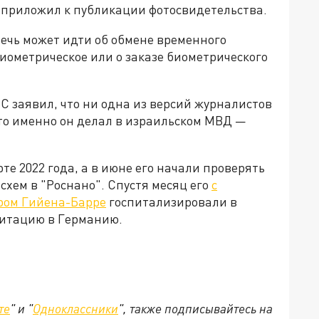
 приложил к публикации фотосвидетельства.
ечь может идти об обмене временного
иометрическое или о заказе биометрического
 заявил, что ни одна из версий журналистов
что именно он делал в израильском МВД —
е 2022 года, а в июне его начали проверять
хем в "Роснано". Спустя месяц его
с
ром Гийена-Барре
госпитализировали в
литацию в Германию.
те
" и "
Одноклассники
", также подписывайтесь на