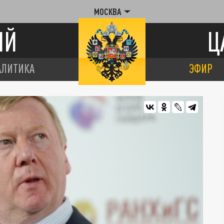
МОСКВА
ИЙ
Ц
АЛИТИКА
ЭФИР