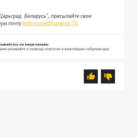
"Царьград. Беларусь", присылайте свои
ную почту
belorussia@Tsargrad.TV
.
сывайтесь на наши каналы
ыми узнавайте о главных новостях и важнейших событиях дня.