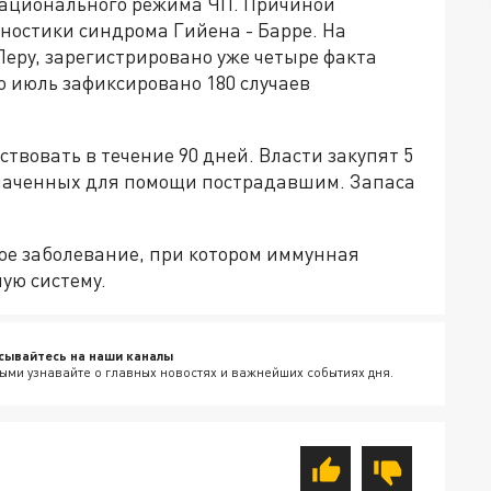
национального режима ЧП. Причиной
гностики синдрома Гийена - Барре. На
еру, зарегистрировано уже четыре факта
о июль зафиксировано 180 случаев
вовать в течение 90 дней. Власти закупят 5
наченных для помощи пострадавшим. Запаса
кое заболевание, при котором иммунная
ую систему.
сывайтесь на наши каналы
ыми узнавайте о главных новостях и важнейших событиях дня.