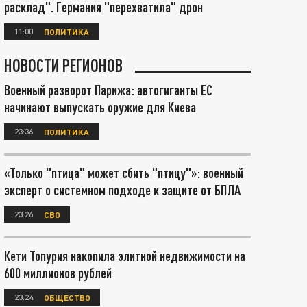
расклад". Германия "перехватила" дрон
11:00
ПОЛИТИКА
НОВОСТИ РЕГИОНОВ
Военный разворот Парижа: автогиганты ЕС
начинают выпускать оружие для Киева
23:36
ПОЛИТИКА
«Только "птица" может сбить "птицу"»: военный
эксперт о системном подходе к защите от БПЛА
23:26
СВО
Кети Топурия накопила элитной недвижимости на
600 миллионов рублей
23:24
ОБЩЕСТВО