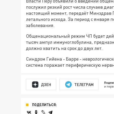
Власти Перу объявили о введении обще
послужил резкий рост числа случаев диа
настоящий момент, передаёт Минздрав П
летального исхода. За период с января п
заболевания.
Общенациональный режим ЧП будет дейст
тысяч ампул иммуноглобулина, предназ
должно хватить на срок до двух лет.
Синдром Гийена - Барре - неврологичес
система поражает периферическую нервн
Подпи
ДЗЕН
ТЕЛЕГРАМ
и перв
ПОДЕЛИТЬСЯ: