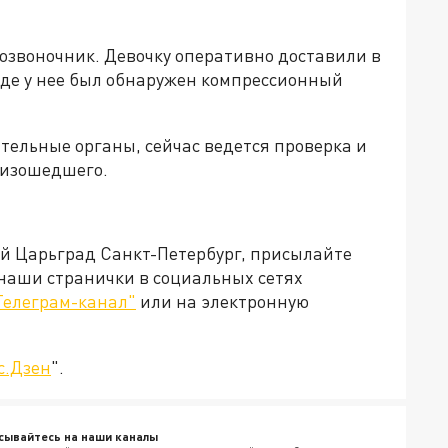
позвоночник. Девочку оперативно доставили в
где у нее был обнаружен компрессионный
тельные органы, сейчас ведется проверка и
оизошедшего.
ей Царьград Санкт-Петербург, присылайте
 наши странички в социальных сетях
Телеграм-канал"
или на электронную
с.Дзен
".
сывайтесь на наши каналы