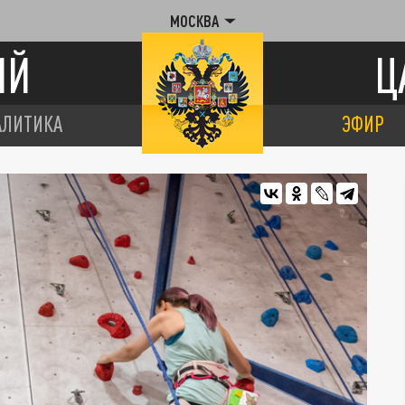
МОСКВА
ИЙ
Ц
АЛИТИКА
ЭФИР