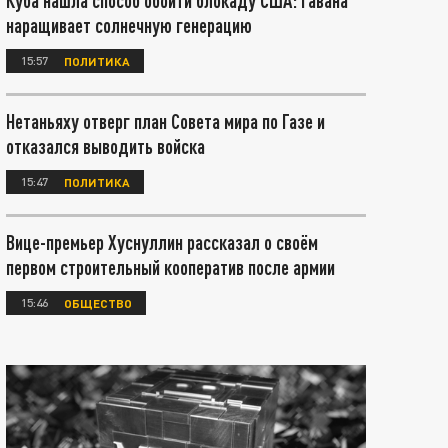
Куба нашла способ обойти блокаду США: Гавана
наращивает солнечную генерацию
15:57
ПОЛИТИКА
Нетаньяху отверг план Совета мира по Газе и
отказался выводить войска
15:47
ПОЛИТИКА
Вице-премьер Хуснуллин рассказал о своём
первом строительный кооператив после армии
15:46
ОБЩЕСТВО