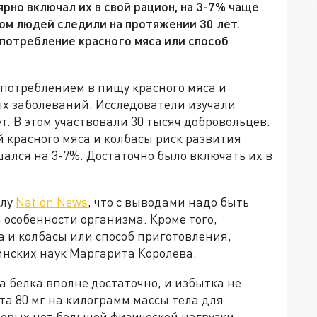
ярно включал их в свой рацион, на 3-7% чаще
ом людей следили на протяжении 30 лет.
употребление красного мяса или способ
употреблением в пищу красного мяса и
ых заболеваний. Исследователи изучали
т. В этом участвовали 30 тысяч добровольцев.
й красного мяса и колбасы риск развития
ался на 3-7%. Достаточно было включать их в
алу
Nation News
, что с выводами надо быть
 особенности организма. Кроме того,
а и колбасы или способ приготовления,
нских наук Маргарита Королева.
а белка вполне достаточно, и избытка не
та 80 мг на килограмм массы тела для
орых нет большой физической нагрузки,