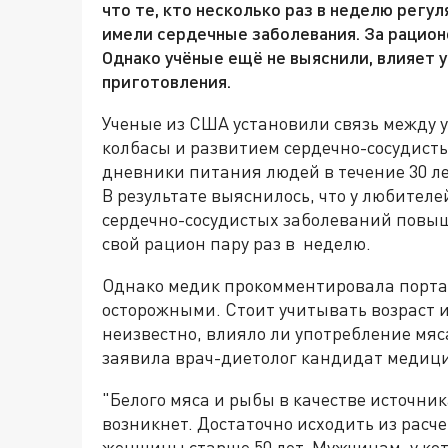
что те, кто несколько раз в неделю регул
имели сердечные заболевания. За рацион
Однако учёные ещё не выяснили, влияет 
приготовления.
Ученые из США установили связь между 
колбасы и развитием сердечно-сосудист
дневники питания людей в течение 30 ле
В результате выяснилось, что у любителе
сердечно-сосудистых заболеваний повыш
свой рацион пару раз в неделю.
Однако медик прокомментировала порт
осторожными. Стоит учитывать возраст и
неизвестно, влияло ли употребление мяс
заявила врач-диетолог кандидат медици
"Белого мяса и рыбы в качестве источник
возникнет. Достаточно исходить из расче
женщины старше 50 лет. Мужчинам, у кот