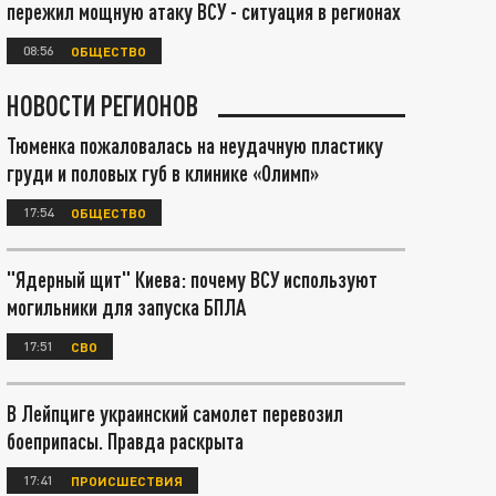
пережил мощную атаку ВСУ - ситуация в регионах
08:56
ОБЩЕСТВО
НОВОСТИ РЕГИОНОВ
Тюменка пожаловалась на неудачную пластику
груди и половых губ в клинике «Олимп»
17:54
ОБЩЕСТВО
"Ядерный щит" Киева: почему ВСУ используют
могильники для запуска БПЛА
17:51
СВО
В Лейпциге украинский самолет перевозил
боеприпасы. Правда раскрыта
17:41
ПРОИСШЕСТВИЯ