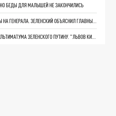
. НО БЕДЫ ДЛЯ МАЛЫШЕЙ НЕ ЗАКОНЧИЛИСЬ
"МЫ ВАС ЗАСТАВИМ": ЖУТКИЕ ДЕТАЛИ ОХОТЫ НА ГЕНЕРАЛА. ЗЕЛЕНСКИЙ ОБЪЯСНИЛ ГЛАВНЫЙ СМЫСЛ ТЕРАКТА В ЦЕНТРЕ МОСКВЫ
НОВОЕ МАСШТАБНЕЙШЕЕ НАСТУПЛЕНИЕ. ТРИ УЛЬТИМАТУМА ЗЕЛЕНСКОГО ПУТИНУ. "ЛЬВОВ КИМА" ПОСТАВЯТ НА ПВО? ГЛОБАЛЬНЫЙ ПРОРЫВ ПОД ЗАПОРОЖЬЕМ