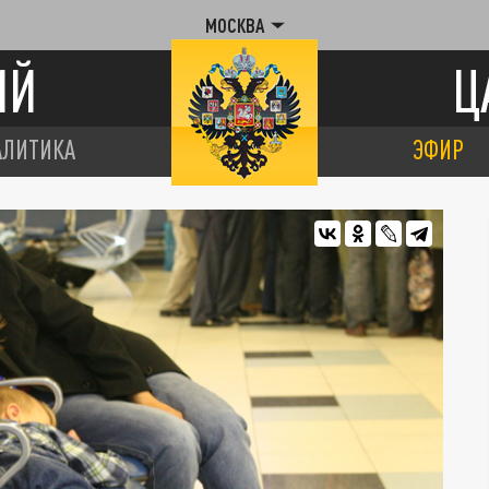
МОСКВА
ИЙ
Ц
АЛИТИКА
ЭФИР