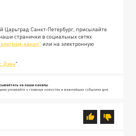
ей Царьград Санкт-Петербург, присылайте
 наши странички в социальных сетях
Телеграм-канал"
или на электронную
с.Дзен
".
сывайтесь на наши каналы
ыми узнавайте о главных новостях и важнейших событиях дня.