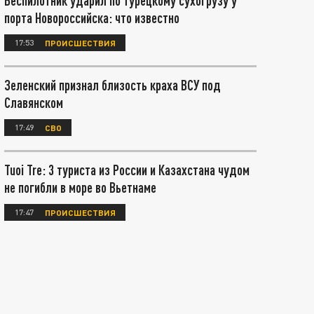
Беспилотник ударил по турецкому сухогрузу у
порта Новороссийска: что известно
17:53
ПРОИСШЕСТВИЯ
Зеленский признал близость краха ВСУ под
Славянском
17:49
СВО
Tuoi Tre: 3 туриста из России и Казахстана чудом
не погибли в море во Вьетнаме
17:47
ПРОИСШЕСТВИЯ