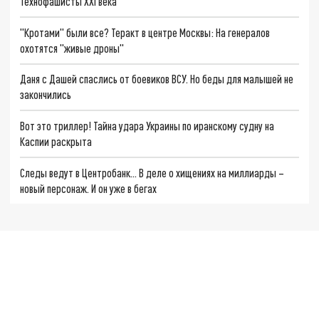
Технофашисты XXI века
"Кротами" были все? Теракт в центре Москвы: На генералов
охотятся "живые дроны"
Даня с Дашей спаслись от боевиков ВСУ. Но беды для малышей не
закончились
Вот это триллер! Тайна удара Украины по иранскому судну на
Каспии раскрыта
Следы ведут в Центробанк… В деле о хищениях на миллиарды –
новый персонаж. И он уже в бегах