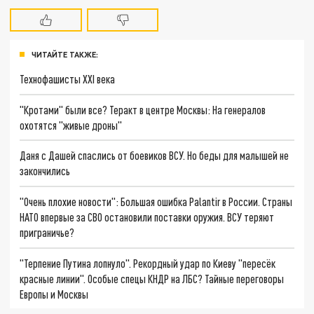
ЧИТАЙТЕ ТАКЖЕ:
Технофашисты XXI века
"Кротами" были все? Теракт в центре Москвы: На генералов
охотятся "живые дроны"
Даня с Дашей спаслись от боевиков ВСУ. Но беды для малышей не
закончились
"Очень плохие новости": Большая ошибка Palantir в России. Страны
НАТО впервые за СВО остановили поставки оружия. ВСУ теряют
приграничье?
"Терпение Путина лопнуло". Рекордный удар по Киеву "пересёк
красные линии". Особые спецы КНДР на ЛБС? Тайные переговоры
Европы и Москвы