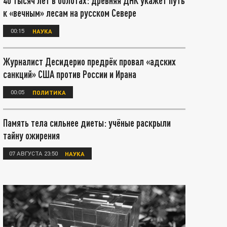
40 тысяч лет в болотах: древняя ДНК укажет путь
к «вечным» лесам на русском Севере
00:15
НАУКА
Журналист Десидерио предрёк провал «адских
санкций» США против России и Ирана
00:05
ПОЛИТИКА
Память тела сильнее диеты: учёные раскрыли
тайну ожирения
07 АВГУСТА 23:50
НАУКА