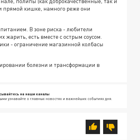
анале, полипы (как доброкачественные, так и
и прямой кишке, намного реже они
 питанием. В зоне риска - любители
х жарить, есть вместе с острым соусом.
ики - ограничение магазинной колбасы
ссировании болезни и трансформации в
сывайтесь на наши каналы
ыми узнавайте о главных новостях и важнейших событиях дня.