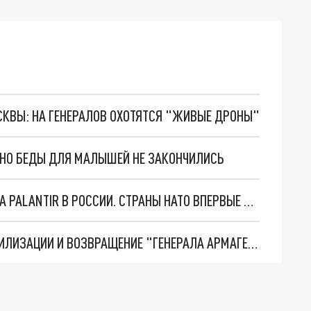
ОСКВЫ: НА ГЕНЕРАЛОВ ОХОТЯТСЯ "ЖИВЫЕ ДРОНЫ"
. НО БЕДЫ ДЛЯ МАЛЫШЕЙ НЕ ЗАКОНЧИЛИСЬ
"ОЧЕНЬ ПЛОХИЕ НОВОСТИ": БОЛЬШАЯ ОШИБКА PALANTIR В РОССИИ. СТРАНЫ НАТО ВПЕРВЫЕ ЗА СВО ОСТАНОВИЛИ ПОСТАВКИ ОРУЖИЯ. ВСУ ТЕРЯЮТ ПРИГРАНИЧЬЕ?
ТРИ ГЛАВНЫХ ИНСАЙДА ОБ СВО. ОТМЕНА МОБИЛИЗАЦИИ И ВОЗВРАЩЕНИЕ "ГЕНЕРАЛА АРМАГЕДДОНА"? ОТЛИЧНЫЕ НОВОСТИ, КОТОРЫЕ ЖДАЛИ ВСЕ