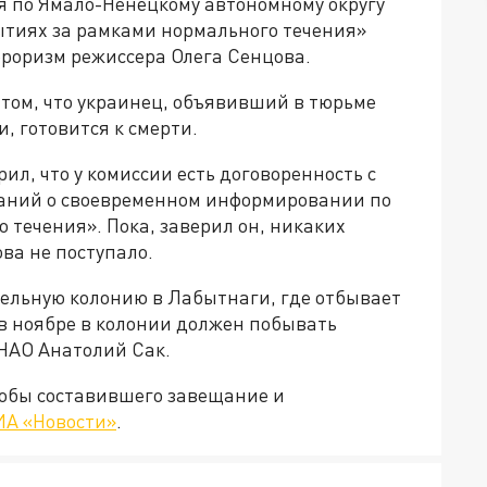
 по Ямало-Ненецкому автономному округу
бытиях за рамками нормального течения»
рроризм режиссера Олега Сенцова.
 том, что украинец, объявивший в тюрьме
, готовится к смерти.
л, что у комиссии есть договоренность с
аний о своевременном информировании по
 течения». Пока, заверил он, никаких
ва не поступало.
ельную колонию в Лабытнаги, где отбывает
 в ноябре в колонии должен побывать
НАО Анатолий Сак.
кобы составившего завещание и
ИА «Новости»
.