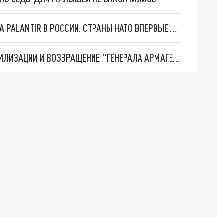
"ОЧЕНЬ ПЛОХИЕ НОВОСТИ": БОЛЬШАЯ ОШИБКА PALANTIR В РОССИИ. СТРАНЫ НАТО ВПЕРВЫЕ ЗА СВО ОСТАНОВИЛИ ПОСТАВКИ ОРУЖИЯ. ВСУ ТЕРЯЮТ ПРИГРАНИЧЬЕ?
ТРИ ГЛАВНЫХ ИНСАЙДА ОБ СВО. ОТМЕНА МОБИЛИЗАЦИИ И ВОЗВРАЩЕНИЕ "ГЕНЕРАЛА АРМАГЕДДОНА"? ОТЛИЧНЫЕ НОВОСТИ, КОТОРЫЕ ЖДАЛИ ВСЕ