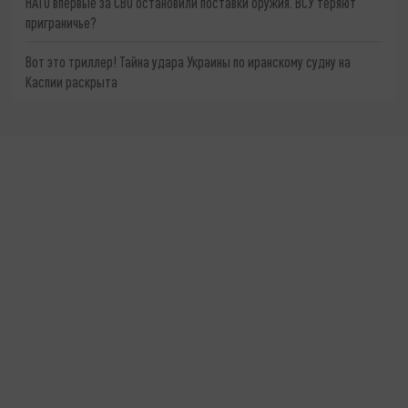
НАТО впервые за СВО остановили поставки оружия. ВСУ теряют
приграничье?
Вот это триллер! Тайна удара Украины по иранскому судну на
Каспии раскрыта