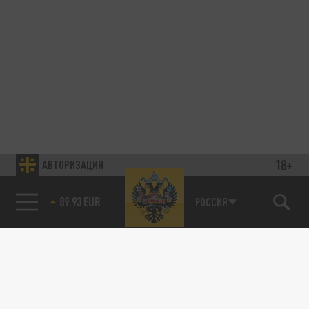
18+
АВТОРИЗАЦИЯ
89.93 EUR
РОССИЯ