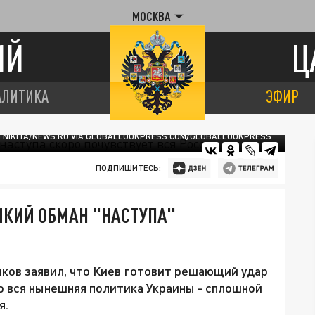
МОСКВА
ИЙ
Ц
АЛИТИКА
ЭФИР
I NIKITA/NEWS.RU VIA GLOBALLOOKPRESS.COM/GLOBALLOOKPRESS
ПОДПИШИТЕСЬ:
ЛИКИЙ ОБМАН "НАСТУПА"
ков заявил, что Киев готовит решающий удар
ко вся нынешняя политика Украины - сплошной
я.