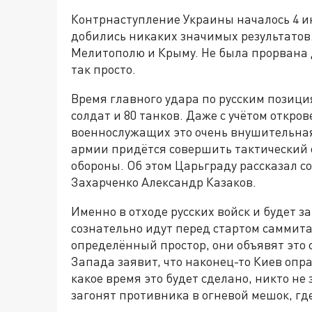
Контрнаступление Украины началось 4 ию
добились никаких значимых результатов. 
Мелитополю и Крыму. Не была прорвана 
так просто.
Время главного удара по русским позиция
солдат и 80 танков. Даже с учётом откро
военнослужащих это очень внушительная
армии придётся совершить тактический 
обороны. Об этом Царьграду рассказал 
Захарченко Александр Казаков.
Именно в отходе русских войск и будет з
сознательно идут перед стартом саммит
определённый простор, они объявят это 
Запада заявит, что наконец-то Киев опр
какое время это будет сделано, никто не 
загонят противника в огневой мешок, гд