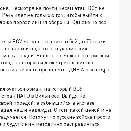
ня. Несмотря на почти месяц атак, ВСУ не
Речь идёт не только о том, чтобы выйти к
даже первая линия обороны. Однако не всё
м, и ВСУ могут отправить в бой до 70 тысяч
венно плохой подготовки украинских
 масса людей. Вполне возможно, что русской
отход на вторую и даже третью линию
советник первого президента ДНР Александра
аключаться обман, на который ВСУ
а стран НАТО в Вильнюсе. Выйдя на
своей победой, а забившийся в экстазе
авдал наши надежды. О том, какой ценой и на
задумается. Потому что русские войска просто
е и будут с ним методично расправляться.