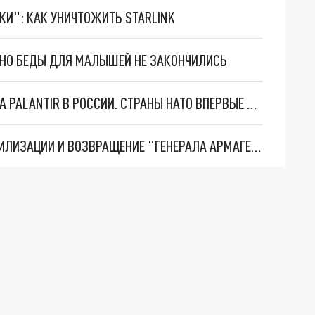
ТКИ": КАК УНИЧТОЖИТЬ STARLINK
. НО БЕДЫ ДЛЯ МАЛЫШЕЙ НЕ ЗАКОНЧИЛИСЬ
"ОЧЕНЬ ПЛОХИЕ НОВОСТИ": БОЛЬШАЯ ОШИБКА PALANTIR В РОССИИ. СТРАНЫ НАТО ВПЕРВЫЕ ЗА СВО ОСТАНОВИЛИ ПОСТАВКИ ОРУЖИЯ. ВСУ ТЕРЯЮТ ПРИГРАНИЧЬЕ?
ТРИ ГЛАВНЫХ ИНСАЙДА ОБ СВО. ОТМЕНА МОБИЛИЗАЦИИ И ВОЗВРАЩЕНИЕ "ГЕНЕРАЛА АРМАГЕДДОНА"? ОТЛИЧНЫЕ НОВОСТИ, КОТОРЫЕ ЖДАЛИ ВСЕ