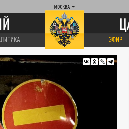
МОСКВА
ИЙ
Ц
АЛИТИКА
ЭФИР