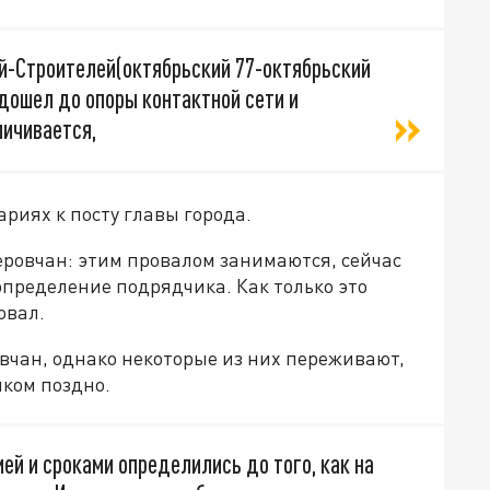
ий-Строителей(октябрьский 77-октябрьский
дошел до опоры контактной сети и
ичивается,
риях к посту главы города.
еровчан: этим провалом занимаются, сейчас
пределение подрядчика. Как только это
овал.
вчан, однако некоторые из них переживают,
шком поздно.
ей и сроками определились до того, как на