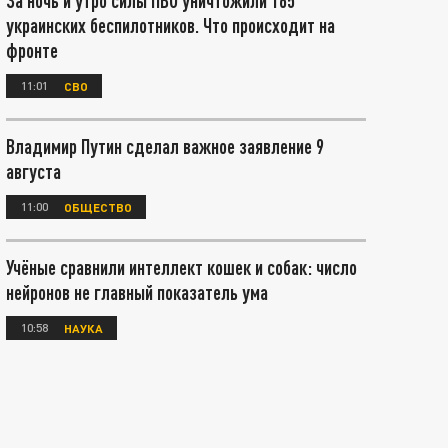
За ночь и утро силы ПВО уничтожили 165
украинских беспилотников. Что происходит на
фронте
11:01
СВО
Владимир Путин сделал важное заявление 9
августа
11:00
ОБЩЕСТВО
Учёные сравнили интеллект кошек и собак: число
нейронов не главный показатель ума
10:58
НАУКА