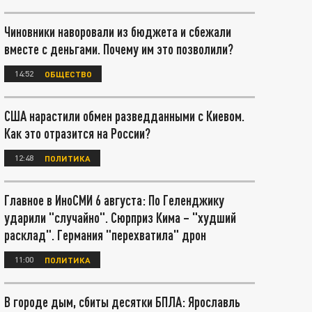
Чиновники наворовали из бюджета и сбежали
вместе с деньгами. Почему им это позволили?
14:52
ОБЩЕСТВО
США нарастили обмен разведданными с Киевом.
Как это отразится на России?
12:48
ПОЛИТИКА
Главное в ИноСМИ 6 августа: По Геленджику
ударили "случайно". Сюрприз Кима – "худший
расклад". Германия "перехватила" дрон
11:00
ПОЛИТИКА
В городе дым, сбиты десятки БПЛА: Ярославль