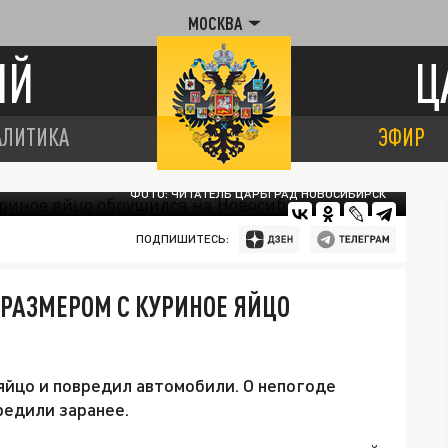
МОСКВА
ИЙ
Ц
АЛИТИКА
ЭФИР
ФОТО: ЧИТАТЕЛЬ ЦАРЬГРАД НОВОСИБИРСК
ПОДПИШИТЕСЬ:
 РАЗМЕРОМ С КУРИНОЕ ЯЙЦО
яйцо и повредил автомобили. О непогоде
едили заранее.