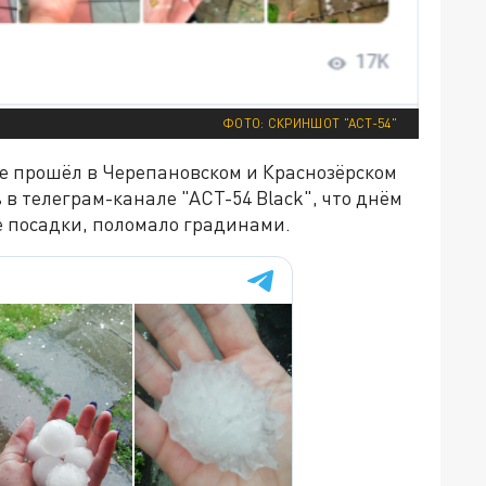
ФОТО: СКРИНШОТ "АСТ-54"
кже прошёл в Черепановском и Краснозёрском
в телеграм-канале "АСТ-54 Black", что днём
се посадки, поломало градинами.