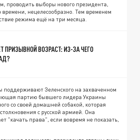
вам, проводить выборы нового президента,
о времени, нецелесообразно. Тем временем
твие режима ещё на три месяца.
Т ПРИЗЫВНОЙ ВОЗРАСТ: ИЗ-ЗА ЧЕГО
АД?
ды поддерживают Зеленского на захваченном
ляющая партию бывшего лидера Украины
ого со своей домашней собакой, которая
 столкновения с русской армией. Она
т "качать права", если вовремя не показать,
о занимал должность президента страны лишь