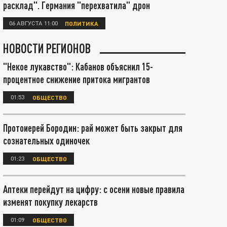
расклад". Германия "перехватила" дрон
06 АВГУСТА 11:00
ПОЛИТИКА
НОВОСТИ РЕГИОНОВ
"Некое лукавство": Кабанов объяснил 15-
процентное снижение притока мигрантов
01:53
ОБЩЕСТВО
Протоиерей Бородин: рай может быть закрыт для
сознательных одиночек
01:23
ОБЩЕСТВО
Аптеки перейдут на цифру: с осени новые правила
изменят покупку лекарств
01:09
ОБЩЕСТВО