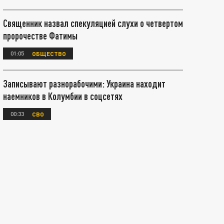
Священник назвал спекуляцией слухи о четвертом
пророчестве Фатимы
01:05
ОБЩЕСТВО
Записывают разнорабочими: Украина находит
наемников в Колумбии в соцсетях
00:33
СВО