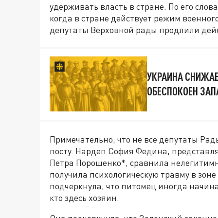
удерживать власть в стране. По его сло
когда в стране действует режим военног
депутаты Верховной рады продлили дейс
УКРАИНА СНИЖАЕ
ОБЕСПОКОЕН ЗАП
Примечательно, что не все депутаты Ра
посту. Нардеп София Федина, представ
Петра Порошенко*, сравнила нелегитимн
получила психологическую травму в зоне
подчеркнула, что питомец иногда начинае
кто здесь хозяин.
Она подчеркнула, что Зеленский законн