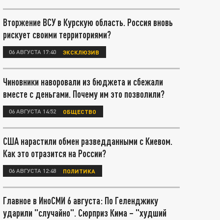
Вторжение ВСУ в Курскую область. Россия вновь
рискует своими территориями?
06 АВГУСТА 17:40
ЭКСКЛЮЗИВ
Чиновники наворовали из бюджета и сбежали
вместе с деньгами. Почему им это позволили?
06 АВГУСТА 14:52
ОБЩЕСТВО
США нарастили обмен разведданными с Киевом.
Как это отразится на России?
06 АВГУСТА 12:48
ПОЛИТИКА
Главное в ИноСМИ 6 августа: По Геленджику
ударили "случайно". Сюрприз Кима – "худший