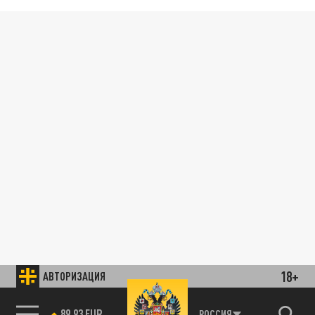
18+
АВТОРИЗАЦИЯ
89.93 EUR
РОССИЯ