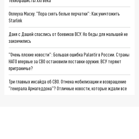
Технофашисты XXI века
Оплеуха Маску. "Пора снять белые перчатки": Как уничтожить
Starlink
Даня с Дашей спаслись от боевиков ВСУ. Но беды для малышей не
закончились
"Очень плохие новости": Большая ошибка Palantir в России. Страны
НАТО впервые за СВО остановили поставки оружия. ВСУ теряют
приграничье?
Три главных инсайда об СВО. Отмена мобилизации и возвращение
"генерала Армагеддона"? Отличные новости, которые ждали все