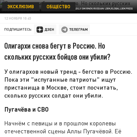
ЭКСКЛЮЗИВ
ОБЩЕСТВО
ФОТО: VASILII SMIRNOV/RUSSIAN LOOK/GLOBALLOOKPRESS
12 НОЯБРЯ 10:45
ПОДПИШИТЕСЬ:
Олигархи снова бегут в Россию. Но
скольких русских бойцов они убили?
У олигархов новый тренд - бегство в Россию.
Пока эти "испуганные патриоты" ищут
пристанища в Москве, стоит посчитать,
сколько русских солдат они убили.
Пугачёва и СВО
Начнём с певицы и в прошлом королевы
отечественной сцены Аллы Пугачёвой. Её