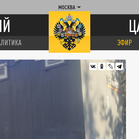
МОСКВА
ИЙ
Ц
АЛИТИКА
ЭФИР