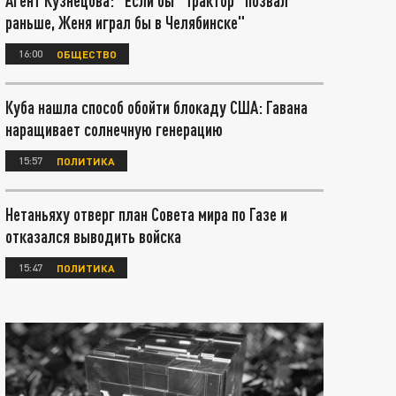
Агент Кузнецова: "Если бы "Трактор" позвал
раньше, Женя играл бы в Челябинске"
16:00
ОБЩЕСТВО
Куба нашла способ обойти блокаду США: Гавана
наращивает солнечную генерацию
15:57
ПОЛИТИКА
Нетаньяху отверг план Совета мира по Газе и
отказался выводить войска
15:47
ПОЛИТИКА