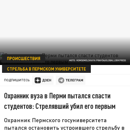
ПРОИСШЕСТВИЯ
ФОТО: KOMSOMOLSKAYA PRAVDA/GLOBALLOOKPRESS
СТРЕЛЬБА В ПЕРМСКОМ УНИВЕРСИТЕТЕ
20 СЕНТЯБРЯ 12:05
ПОДПИШИТЕСЬ:
Охранник вуза в Перми пытался спасти
студентов: Стрелявший убил его первым
Охранник Пермского госуниверситета
пытался остановить устроившего стрельбу в