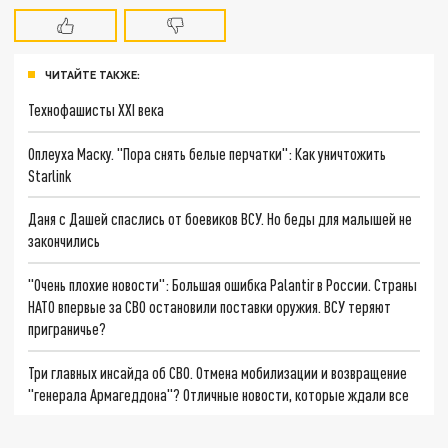
ЧИТАЙТЕ ТАКЖЕ:
Технофашисты XXI века
Оплеуха Маску. "Пора снять белые перчатки": Как уничтожить
Starlink
Даня с Дашей спаслись от боевиков ВСУ. Но беды для малышей не
закончились
"Очень плохие новости": Большая ошибка Palantir в России. Страны
НАТО впервые за СВО остановили поставки оружия. ВСУ теряют
приграничье?
Три главных инсайда об СВО. Отмена мобилизации и возвращение
"генерала Армагеддона"? Отличные новости, которые ждали все