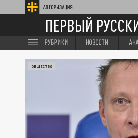
АВТОРИЗАЦИЯ
ПЕРВЫЙ РУССК
РУБРИКИ
НОВОСТИ
АН
ОБЩЕСТВО