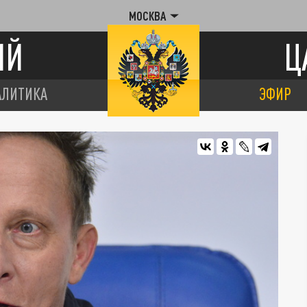
МОСКВА
ИЙ
Ц
АЛИТИКА
ЭФИР