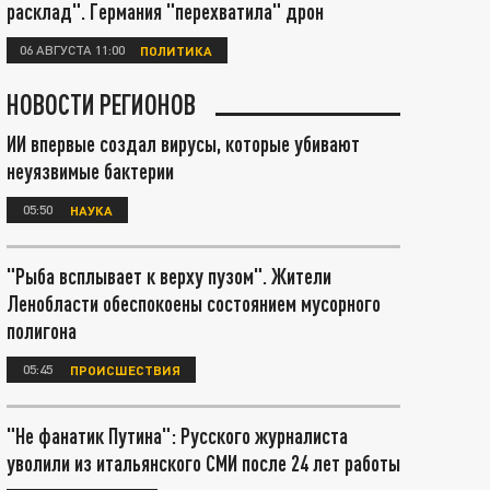
расклад". Германия "перехватила" дрон
06 АВГУСТА 11:00
ПОЛИТИКА
НОВОСТИ РЕГИОНОВ
ИИ впервые создал вирусы, которые убивают
неуязвимые бактерии
05:50
НАУКА
"Рыба всплывает к верху пузом". Жители
Ленобласти обеспокоены состоянием мусорного
полигона
05:45
ПРОИСШЕСТВИЯ
"Не фанатик Путина": Русского журналиста
уволили из итальянского СМИ после 24 лет работы