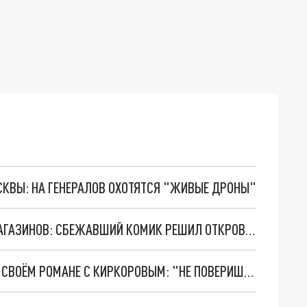
ОСКВЫ: НА ГЕНЕРАЛОВ ОХОТЯТСЯ "ЖИВЫЕ ДРОНЫ"
ГАЛКИН* ТЕПЕРЬ СОБИРАЕТ МИЛОСТЫНЮ У МАГАЗИНОВ: СБЕЖАВШИЙ КОМИК РЕШИЛ ОТКРОВЕННО ПРИЗНАТЬСЯ
ТАТЬЯНА ТУР ПРОКОММЕНТИРОВАЛА СЛУХИ О СВОЁМ РОМАНЕ С КИРКОРОВЫМ: "НЕ ПОВЕРИШЬ!"