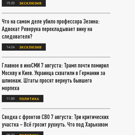
15:20
ЭКСКЛЮЗИВ
Что на самом деле убило профессора Зезина:
Адвокат Реверука перекладывает вину на
следователя?
14:24
ЭКСКЛЮЗИВ
Главное в иноСМИ 7 августа: Трамп почти помирил
Москву и Киев. Украинца схватили в Германии за
шпионаж. Штаты просят вернуть бывшего
морпеха
11:00
ПОЛИТИКА
Сводка с фронтов СВО 7 августа: Три критических
участка – Всё грозит рухнуть. Что под Харьковом
08:30
ПОЛИТИКА