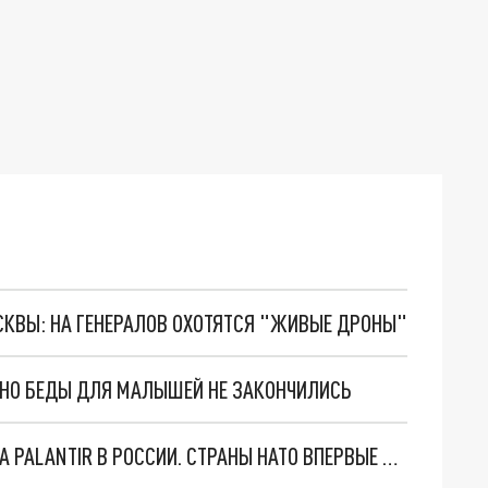
ОСКВЫ: НА ГЕНЕРАЛОВ ОХОТЯТСЯ "ЖИВЫЕ ДРОНЫ"
. НО БЕДЫ ДЛЯ МАЛЫШЕЙ НЕ ЗАКОНЧИЛИСЬ
"ОЧЕНЬ ПЛОХИЕ НОВОСТИ": БОЛЬШАЯ ОШИБКА PALANTIR В РОССИИ. СТРАНЫ НАТО ВПЕРВЫЕ ЗА СВО ОСТАНОВИЛИ ПОСТАВКИ ОРУЖИЯ. ВСУ ТЕРЯЮТ ПРИГРАНИЧЬЕ?