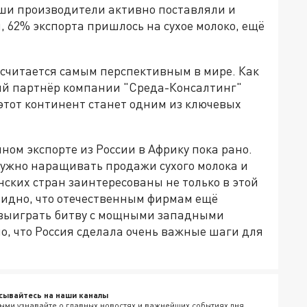
ши производители активно поставляли и
, 62% экспорта пришлось на сухое молоко, ещё
считается самым перспективным в мире. Как
ий партнёр компании "Среда-Консалтинг"
 этот континент станет одним из ключевых
ом экспорте из России в Африку пока рано.
ужно наращивать продажи сухого молока и
нских стран заинтересованы не только в этой
видно, что отечественным фирмам ещё
 выиграть битву с мощными западными
о, что Россия сделала очень важные шаги для
сывайтесь на наши каналы
ыми узнавайте о главных новостях и важнейших событиях дня.