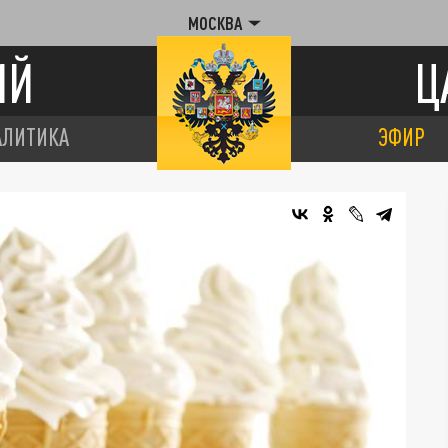
МОСКВА
ИЙ
Ц
АЛИТИКА
ЭФИР