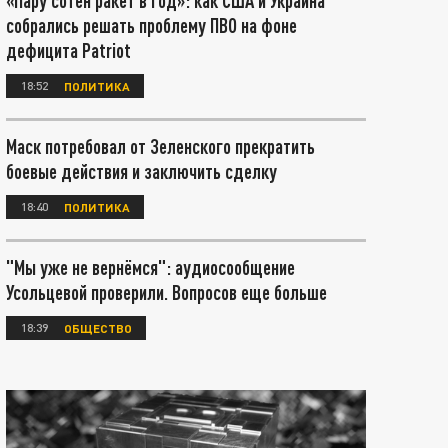
«Пару сотен ракет в год»: как США и Украина
собрались решать проблему ПВО на фоне
дефицита Patriot
18:52
ПОЛИТИКА
Маск потребовал от Зеленского прекратить
боевые действия и заключить сделку
18:40
ПОЛИТИКА
"Мы уже не вернёмся": аудиосообщение
Усольцевой проверили. Вопросов еще больше
18:39
ОБЩЕСТВО