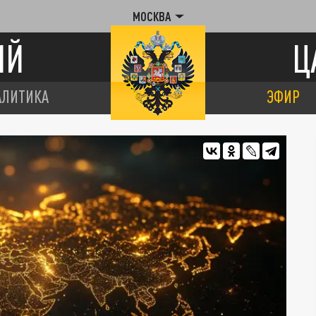
МОСКВА
ИЙ
Ц
АЛИТИКА
ЭФИР