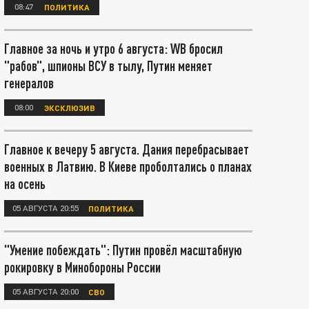
08:47
ПОЛИТИКА
Главное за ночь и утро 6 августа: WB бросил
"рабов", шпионы ВСУ в тылу, Путин меняет
генералов
08:00
ЭКСКЛЮЗИВ
Главное к вечеру 5 августа. Дания перебрасывает
военных в Латвию. В Киеве проболтались о планах
на осень
05 АВГУСТА 20:55
ПОЛИТИКА
"Умение побеждать": Путин провёл масштабную
рокировку в Минобороны России
05 АВГУСТА 20:00
СВО