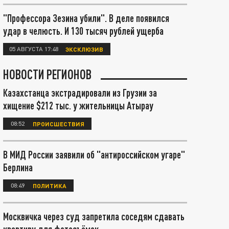
"Профессора Зезина убили". В деле появился
удар в челюсть. И 130 тысяч рублей ущерба
05 АВГУСТА 17:48
ЭКСКЛЮЗИВ
НОВОСТИ РЕГИОНОВ
Казахстанца экстрадировали из Грузии за
хищение $212 тыс. у жительницы Атырау
08:52
ПРОИСШЕСТВИЯ
В МИД России заявили об "антироссийском угаре"
Берлина
08:49
ПОЛИТИКА
Москвичка через суд запретила соседям сдавать