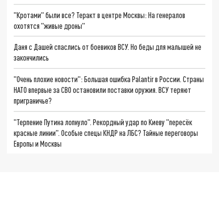
"Кротами" были все? Теракт в центре Москвы: На генералов
охотятся "живые дроны"
Даня с Дашей спаслись от боевиков ВСУ. Но беды для малышей не
закончились
"Очень плохие новости": Большая ошибка Palantir в России. Страны
НАТО впервые за СВО остановили поставки оружия. ВСУ теряют
приграничье?
"Терпение Путина лопнуло". Рекордный удар по Киеву "пересёк
красные линии". Особые спецы КНДР на ЛБС? Тайные переговоры
Европы и Москвы