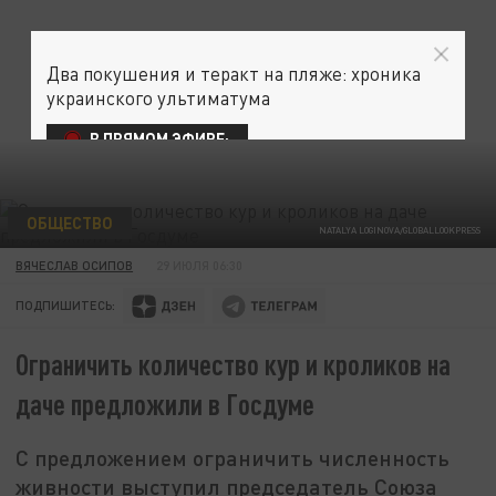
Два покушения и теракт на пляже: хроника
украинского ультиматума
В ПРЯМОМ ЭФИРЕ:
ОБЩЕСТВО
NATALYA LOGINOVA/GLOBALLOOKPRESS
ВЯЧЕСЛАВ ОСИПОВ
29 ИЮЛЯ 06:30
ПОДПИШИТЕСЬ:
Ограничить количество кур и кроликов на
даче предложили в Госдуме
С предложением ограничить численность
живности выступил председатель Союза