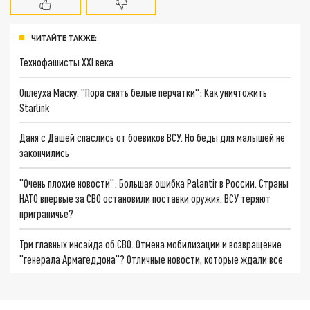
ЧИТАЙТЕ ТАКЖЕ:
Технофашисты XXI века
Оплеуха Маску. "Пора снять белые перчатки": Как уничтожить
Starlink
Даня с Дашей спаслись от боевиков ВСУ. Но беды для малышей не
закончились
"Очень плохие новости": Большая ошибка Palantir в России. Страны
НАТО впервые за СВО остановили поставки оружия. ВСУ теряют
приграничье?
Три главных инсайда об СВО. Отмена мобилизации и возвращение
"генерала Армагеддона"? Отличные новости, которые ждали все