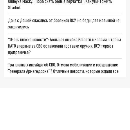
Оплеуха Маску. "Пора снять белые перчатки": Как уничтожить
Starlink
Даня с Дашей спаслись от боевиков ВСУ. Но беды для малышей не
закончились
"Очень плохие новости": Большая ошибка Palantir в России. Страны
НАТО впервые за СВО остановили поставки оружия. ВСУ теряют
приграничье?
Три главных инсайда об СВО. Отмена мобилизации и возвращение
"генерала Армагеддона"? Отличные новости, которые ждали все