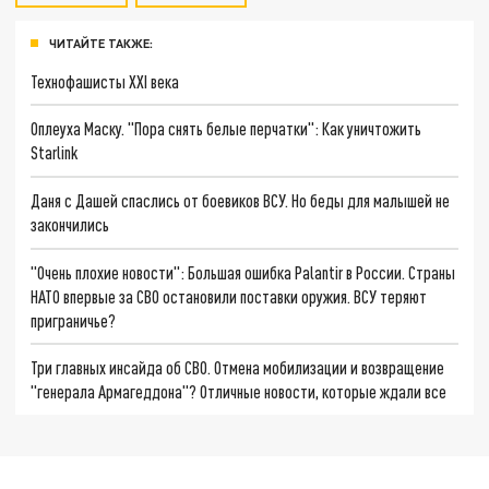
ЧИТАЙТЕ ТАКЖЕ:
Технофашисты XXI века
Оплеуха Маску. "Пора снять белые перчатки": Как уничтожить
Starlink
Даня с Дашей спаслись от боевиков ВСУ. Но беды для малышей не
закончились
"Очень плохие новости": Большая ошибка Palantir в России. Страны
НАТО впервые за СВО остановили поставки оружия. ВСУ теряют
приграничье?
Три главных инсайда об СВО. Отмена мобилизации и возвращение
"генерала Армагеддона"? Отличные новости, которые ждали все