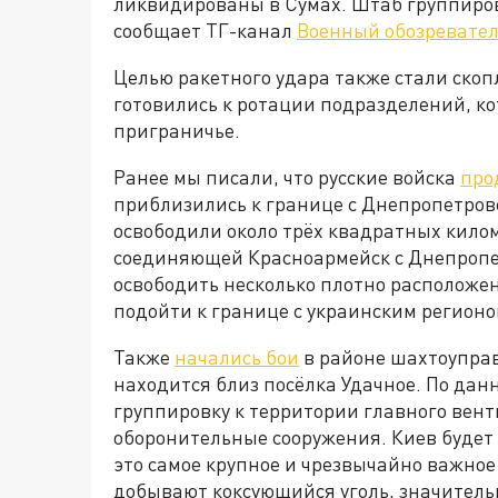
ликвидированы в Сумах. Штаб группиро
сообщает ТГ-канал
Военный обозревате
Целью ракетного удара также стали ско
готовились к ротации подразделений, к
приграничье.
Ранее мы писали, что русские войска
про
приблизились к границе с Днепропетров
освободили около трёх квадратных килом
соединяющей Красноармейск с Днепропет
освободить несколько плотно расположен
подойти к границе с украинским регион
Также
начались бои
в районе шахтоуправ
находится близ посёлка Удачное. По да
группировку к территории главного вен
оборонительные сооружения. Киев будет 
это самое крупное и чрезвычайно важно
добывают коксующийся уголь, значительн