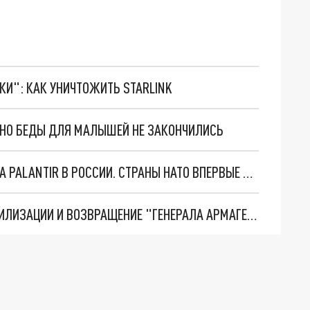
ТКИ": КАК УНИЧТОЖИТЬ STARLINK
. НО БЕДЫ ДЛЯ МАЛЫШЕЙ НЕ ЗАКОНЧИЛИСЬ
"ОЧЕНЬ ПЛОХИЕ НОВОСТИ": БОЛЬШАЯ ОШИБКА PALANTIR В РОССИИ. СТРАНЫ НАТО ВПЕРВЫЕ ЗА СВО ОСТАНОВИЛИ ПОСТАВКИ ОРУЖИЯ. ВСУ ТЕРЯЮТ ПРИГРАНИЧЬЕ?
ТРИ ГЛАВНЫХ ИНСАЙДА ОБ СВО. ОТМЕНА МОБИЛИЗАЦИИ И ВОЗВРАЩЕНИЕ "ГЕНЕРАЛА АРМАГЕДДОНА"? ОТЛИЧНЫЕ НОВОСТИ, КОТОРЫЕ ЖДАЛИ ВСЕ