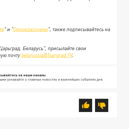
те
" и "
Одноклассники
", также подписывайтесь на
"Царьград. Беларусь", присылайте свои
ную почту
belorussia@Tsargrad.TV
.
сывайтесь на наши каналы
ыми узнавайте о главных новостях и важнейших событиях дня.