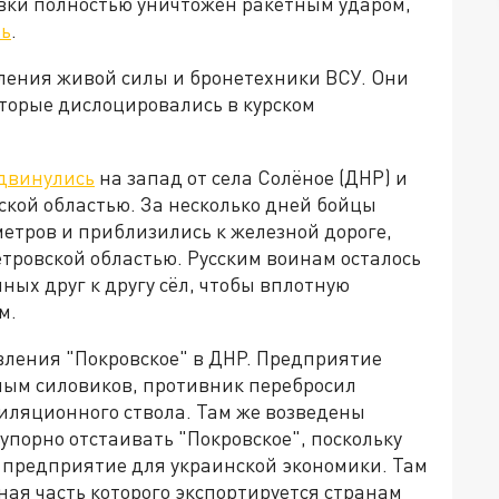
вки полностью уничтожен ракетным ударом,
ль
.
пления живой силы и бронетехники ВСУ. Они
оторые дислоцировались в курском
двинулись
на запад от села Солёное (ДНР) и
ской областью. За несколько дней бойцы
етров и приблизились к железной дороге,
ровской областью. Русским воинам осталось
ных друг к другу сёл, чтобы вплотную
ом.
ления "Покровское" в ДНР. Предприятие
нным силовиков, противник перебросил
тиляционного ствола. Там же возведены
упорно отстаивать "Покровское", поскольку
е предприятие для украинской экономики. Там
ая часть которого экспортируется странам