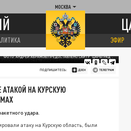
МОСКВА
ИЙ
Ц
АЛИТИКА
ЭФИР
ФОТО: АНДРЕЙ АБРАМОВ/ПРЕДОСТАВЛЕНО САЙТУ "ЦАРЬГРАД".
ПОДПИШИТЕСЬ:
 АТАКОЙ НА КУРСКУЮ
УМАХ
акетного удара.
ровали атаку на Курскую область, были