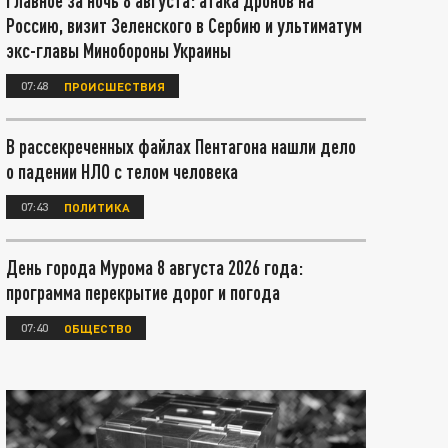
Главное за ночь 8 августа: атака дронов на
Россию, визит Зеленского в Сербию и ультиматум
экс-главы Минобороны Украины
07:48
ПРОИСШЕСТВИЯ
В рассекреченных файлах Пентагона нашли дело
о падении НЛО с телом человека
07:43
ПОЛИТИКА
День города Мурома 8 августа 2026 года:
программа перекрытие дорог и погода
07:40
ОБЩЕСТВО