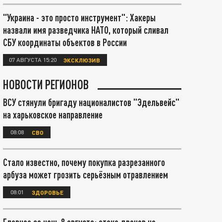
"Украина - это просто инструмент": Хакеры
назвали имя разведчика НАТО, который сливал
СБУ координаты объектов в России
07 АВГУСТА 15:20
ЭКСКЛЮЗИВ
НОВОСТИ РЕГИОНОВ
ВСУ стянули бригаду националистов "Эдельвейс"
на харьковское направление
08:08
СВО
Стало известно, почему покупка разрезанного
арбуза может грозить серьёзным отравлением
08:01
ЗДОРОВЬЕ