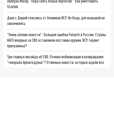
Оплеуха Маску. "Пора снять белые перчатки": Как уничтожить
Starlink
Даня с Дашей спаслись от боевиков ВСУ. Но беды для малышей не
закончились
"Очень плохие новости": Большая ошибка Palantir в России. Страны
НАТО впервые за СВО остановили поставки оружия. ВСУ теряют
приграничье?
Три главных инсайда об СВО. Отмена мобилизации и возвращение
"генерала Армагеддона"? Отличные новости, которые ждали все