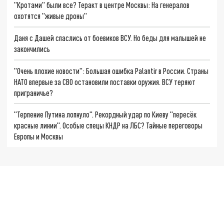
"Кротами" были все? Теракт в центре Москвы: На генералов
охотятся "живые дроны"
Даня с Дашей спаслись от боевиков ВСУ. Но беды для малышей не
закончились
"Очень плохие новости": Большая ошибка Palantir в России. Страны
НАТО впервые за СВО остановили поставки оружия. ВСУ теряют
приграничье?
"Терпение Путина лопнуло". Рекордный удар по Киеву "пересёк
красные линии". Особые спецы КНДР на ЛБС? Тайные переговоры
Европы и Москвы