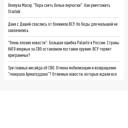
Оплеуха Маску. "Пора снять белые перчатки": Как уничтожить
Starlink
Даня с Дашей спаслись от боевиков ВСУ. Но беды для малышей не
закончились
"Очень плохие новости": Большая ошибка Palantir в России. Страны
НАТО впервые за СВО остановили поставки оружия. ВСУ теряют
приграничье?
Три главных инсайда об СВО. Отмена мобилизации и возвращение
"генерала Армагеддона"? Отличные новости, которые ждали все