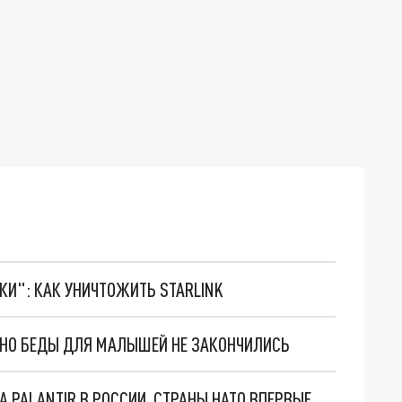
ТКИ": КАК УНИЧТОЖИТЬ STARLINK
. НО БЕДЫ ДЛЯ МАЛЫШЕЙ НЕ ЗАКОНЧИЛИСЬ
"ОЧЕНЬ ПЛОХИЕ НОВОСТИ": БОЛЬШАЯ ОШИБКА PALANTIR В РОССИИ. СТРАНЫ НАТО ВПЕРВЫЕ ЗА СВО ОСТАНОВИЛИ ПОСТАВКИ ОРУЖИЯ. ВСУ ТЕРЯЮТ ПРИГРАНИЧЬЕ?