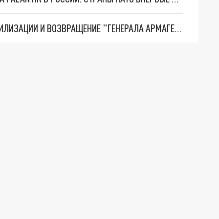
ТРИ ГЛАВНЫХ ИНСАЙДА ОБ СВО. ОТМЕНА МОБИЛИЗАЦИИ И ВОЗВРАЩЕНИЕ "ГЕНЕРАЛА АРМАГЕДДОНА"? ОТЛИЧНЫЕ НОВОСТИ, КОТОРЫЕ ЖДАЛИ ВСЕ