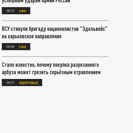
успешным ударам Армии России
08:23
СВО
ВСУ стянули бригаду националистов "Эдельвейс"
на харьковское направление
08:08
СВО
Стало известно, почему покупка разрезанного
арбуза может грозить серьёзным отравлением
08:01
ЗДОРОВЬЕ