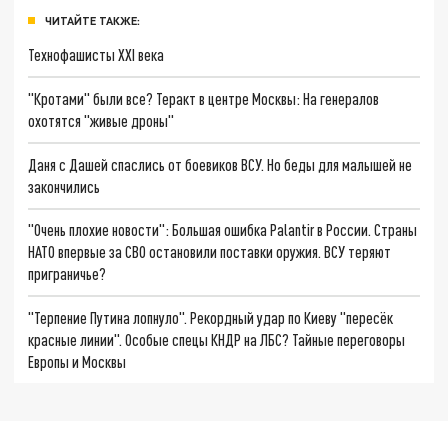
ЧИТАЙТЕ ТАКЖЕ:
Технофашисты XXI века
"Кротами" были все? Теракт в центре Москвы: На генералов
охотятся "живые дроны"
Даня с Дашей спаслись от боевиков ВСУ. Но беды для малышей не
закончились
"Очень плохие новости": Большая ошибка Palantir в России. Страны
НАТО впервые за СВО остановили поставки оружия. ВСУ теряют
приграничье?
"Терпение Путина лопнуло". Рекордный удар по Киеву "пересёк
красные линии". Особые спецы КНДР на ЛБС? Тайные переговоры
Европы и Москвы