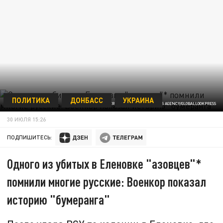
ПОЛИТИКА
ДОНБАСС
УКРАИНА
© COVER IMAGES/KEYSTONE PRESS AGENCY/GLOBALLOOKPRESS
30 ИЮЛЯ 15:26
ПОДПИШИТЕСЬ:
Одного из убитых в Еленовке "азовцев"*
помнили многие русские: Военкор показал
историю "бумеранга"