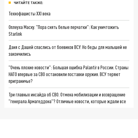
ЧИТАЙТЕ ТАКЖЕ:
Технофашисты XXI века
Оплеуха Маску. "Пора снять белые перчатки": Как уничтожить
Starlink
Даня с Дашей спаслись от боевиков ВСУ. Но беды для малышей не
закончились
"Очень плохие новости": Большая ошибка Palantir в России. Страны
НАТО впервые за СВО остановили поставки оружия. ВСУ теряют
приграничье?
Три главных инсайда об СВО. Отмена мобилизации и возвращение
"генерала Армагеддона"? Отличные новости, которые ждали все