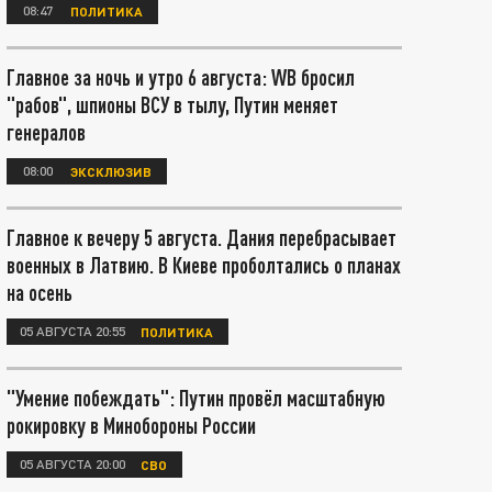
08:47
ПОЛИТИКА
Главное за ночь и утро 6 августа: WB бросил
"рабов", шпионы ВСУ в тылу, Путин меняет
генералов
08:00
ЭКСКЛЮЗИВ
Главное к вечеру 5 августа. Дания перебрасывает
военных в Латвию. В Киеве проболтались о планах
на осень
05 АВГУСТА 20:55
ПОЛИТИКА
"Умение побеждать": Путин провёл масштабную
рокировку в Минобороны России
05 АВГУСТА 20:00
СВО