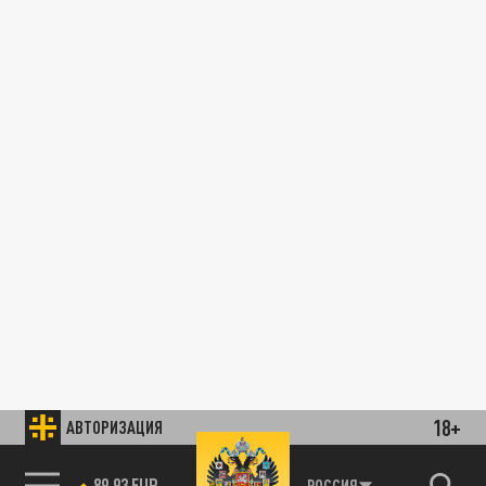
18+
АВТОРИЗАЦИЯ
89.93 EUR
РОССИЯ