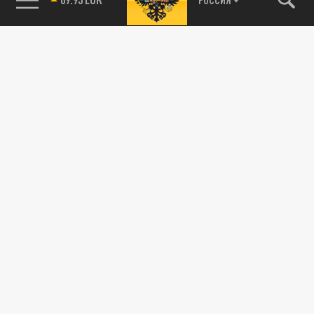
115093, г. Москва, переулок Партийный,
д.1, к.57, стр.3, эт.1, пом.I, ком.45
Тел.:
+7 (495) 374-77-73
info@tsargrad.tv
Адрес для пресс-релизов
press@tsargrad.tv
Средство массовой информации сетевое издание