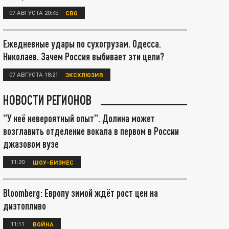
07 АВГУСТА 20:45
СВО
Ежедневные удары по сухогрузам. Одесса.
Николаев. Зачем Россия выбивает эти цели?
07 АВГУСТА 18:21
ЭКСКЛЮЗИВ
НОВОСТИ РЕГИОНОВ
"У неё невероятный опыт". Долина может
возглавить отделение вокала в первом в России
джазовом вузе
11:20
ШОУ-БИЗНЕС
Bloomberg: Европу зимой ждёт рост цен на
дизтопливо
11:11
ВОЙНА