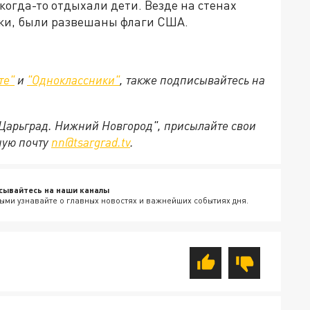
 когда-то отдыхали дети. Везде на стенах
ики, были развешаны флаги США.
те"
и
"Одноклассники"
, также подписывайтесь на
"Царьград. Нижний Новгород", присылайте свои
ную почту
nn@tsargrad.tv
.
сывайтесь на наши каналы
ыми узнавайте о главных новостях и важнейших событиях дня.