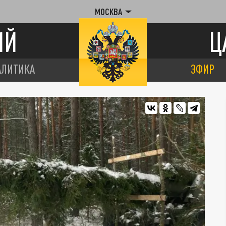
МОСКВА
ИЙ
Ц
АЛИТИКА
ЭФИР