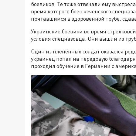
боевиков. Те тоже отвечали ему выстрел
время которого боец чеченского спецназ
прятавшимся в здоровенной трубе, сдава
Украинские боевики во время стрелково
условия спецназовца. Они вышли из тру
Один из пленённых солдат оказался род
украинец попал на передовую благодар
проходил обучение в Германии с америк