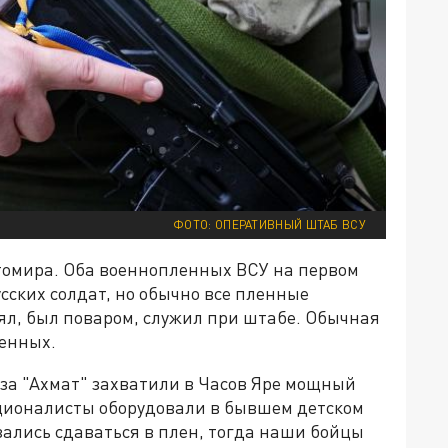
ФОТО: ОПЕРАТИВНЫЙ ШТАБ ВСУ
томира. Оба военнопленных ВСУ на первом
усских солдат, но обычно все пленные
лял, был поваром, служил при штабе. Обычная
оенных.
за "Ахмат" захватили в Часов Яре мощный
ционалисты оборудовали в бывшем детском
зались сдаваться в плен, тогда наши бойцы