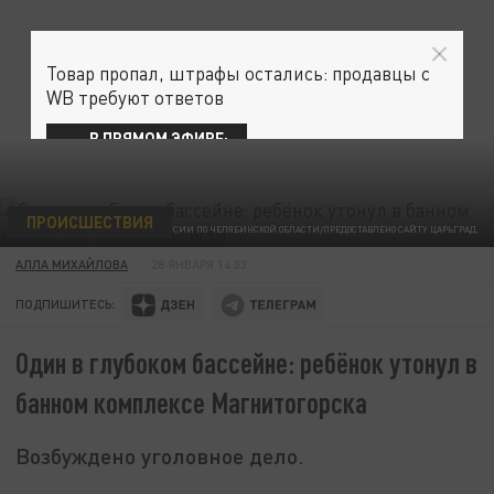
Товар пропал, штрафы остались: продавцы с
WB требуют ответов
В ПРЯМОМ ЭФИРЕ:
ПРОИСШЕСТВИЯ
ФОТО: СУ СК РОССИИ ПО ЧЕЛЯБИНСКОЙ ОБЛАСТИ/ПРЕДОСТАВЛЕНО САЙТУ ЦАРЬГРАД.
АЛЛА МИХАЙЛОВА
28 ЯНВАРЯ 14:03
ПОДПИШИТЕСЬ:
Один в глубоком бассейне: ребёнок утонул в
банном комплексе Магнитогорска
Возбуждено уголовное дело.