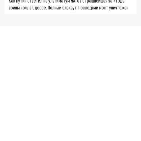
Как Путин ответил на ультиматум НАТО? Страшнейшая за 4 года
войны ночь в Одессе. Полный блэкаут. Последний мост уничтожен