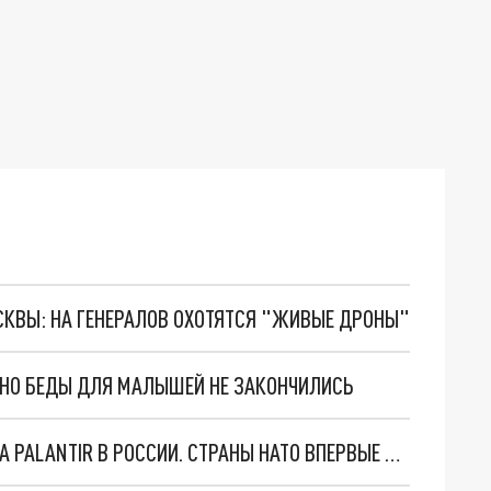
ОСКВЫ: НА ГЕНЕРАЛОВ ОХОТЯТСЯ "ЖИВЫЕ ДРОНЫ"
. НО БЕДЫ ДЛЯ МАЛЫШЕЙ НЕ ЗАКОНЧИЛИСЬ
"ОЧЕНЬ ПЛОХИЕ НОВОСТИ": БОЛЬШАЯ ОШИБКА PALANTIR В РОССИИ. СТРАНЫ НАТО ВПЕРВЫЕ ЗА СВО ОСТАНОВИЛИ ПОСТАВКИ ОРУЖИЯ. ВСУ ТЕРЯЮТ ПРИГРАНИЧЬЕ?