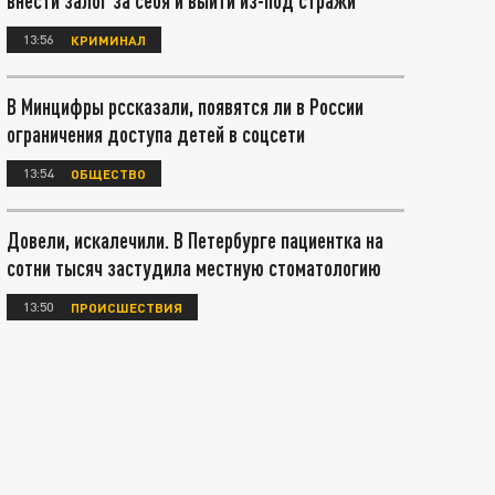
внести залог за себя и выйти из-под стражи
13:56
КРИМИНАЛ
В Минцифры рссказали, появятся ли в России
ограничения доступа детей в соцсети
13:54
ОБЩЕСТВО
Довели, искалечили. В Петербурге пациентка на
сотни тысяч застудила местную стоматологию
13:50
ПРОИСШЕСТВИЯ