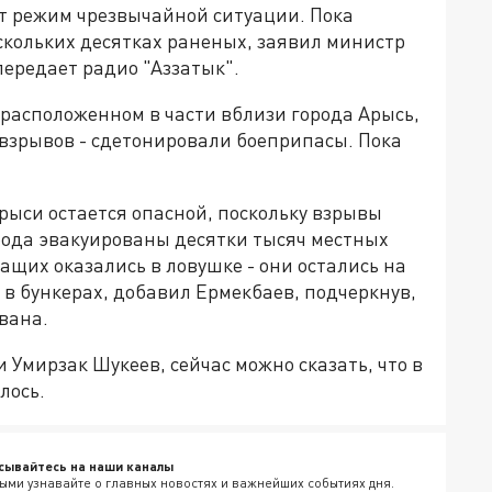
ет режим чрезвычайной ситуации. Пока
скольких десятках раненых, заявил министр
ередает радио "Аззатык".
, расположенном в части вблизи города Арысь,
 взрывов - сдетонировали боеприпасы. Пока
рыси остается опасной, поскольку взрывы
орода эвакуированы десятки тысяч местных
ащих оказались в ловушке - они остались на
 в бункерах, добавил Ермекбаев, подчеркнув,
вана.
 Умирзак Шукеев, сейчас можно сказать, что в
лось.
сывайтесь на наши каналы
ыми узнавайте о главных новостях и важнейших событиях дня.