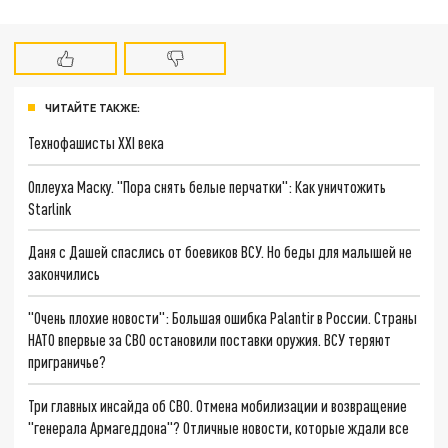
ЧИТАЙТЕ ТАКЖЕ:
Технофашисты XXI века
Оплеуха Маску. "Пора снять белые перчатки": Как уничтожить
Starlink
Даня с Дашей спаслись от боевиков ВСУ. Но беды для малышей не
закончились
"Очень плохие новости": Большая ошибка Palantir в России. Страны
НАТО впервые за СВО остановили поставки оружия. ВСУ теряют
приграничье?
Три главных инсайда об СВО. Отмена мобилизации и возвращение
"генерала Армагеддона"? Отличные новости, которые ждали все